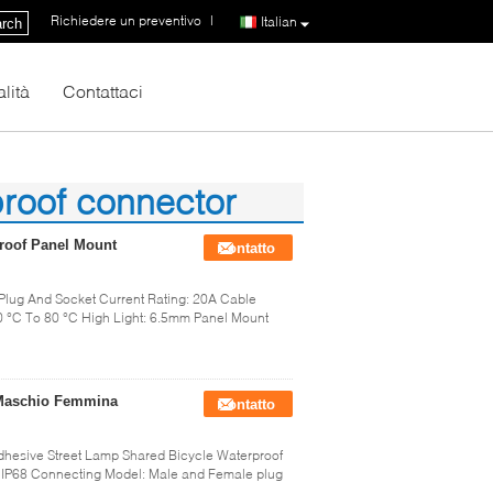
Richiedere un preventivo
|
Italian
rch
lità
Contattaci
proof connector
proof Panel Mount
Contatto
 Plug And Socket Current Rating: 20A Cable
0 °C To 80 °C High Light: 6.5mm Panel Mount
 Maschio Femmina
Contatto
esive Street Lamp Shared Bicycle Waterproof
l: IP68 Connecting Model: Male and Female plug