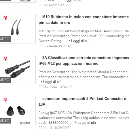
2024-04-22 16:15:02
M10 Rubinetto in nylon con connettore impermea
pin saldato in oro
M10 Nylon Led Outdoor Waterproof Male And Female Circu
Product Description Protection Level: IP68 Connecting Mo
Current Rating: ...
Leggi di più
2025-04-04 00:22:41
8A Classificazione corrente connettore impermea
IP68 M12 per applicazioni marine
Product Description: The Waterproof Circular Connector i
offers a secure and reliable connection. The connector is a
Leggi di più
2024-12-04 10:34:19
connettori impermeabili 3 Pin Led Connector di
10A
24awg Ip67 M25 10A Waterproof Connectors 3 Pin Led Co
waterproof connector Three big cables, nine small cables 
code: 8536909000 ...
Leggi di più
2021-10-18 09:09:51