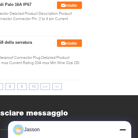
di Palo 16A IP67
Contatto
ctor Detailed Product Description Product
nector Connector Pin: 2 to 4 pin Current
8 della serratura
Contatto
aterproof Connector Plug Detailed Product
C max Current Rating 20A max Min Wire Size OD
8
9
10
>>
>|
sciare messaggio
Jasson