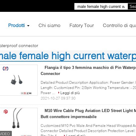
Sea
Prodotti
Chi siamo
Fatory Tour
Controllo di qua
aterproof connector
ale female high current water
00)
Flangia il tipo 3 femmina maschio di Pin Water
Connector
Detailed Product Description Application: Power Gender:
Length: Customized Pin: 2/3pin Working Temperature: - 2
Power ...
Leggi di più
2021-10-27 09:37:30
M10 Wire Cable Plug Aviation LED Street Light
Butt connettore impermeabile
Customized M10 Pvc Male And Female Head Wrapped Adh
Connector Detailed Product Description Protection Leve
Pin: 2 to 4 ...
Leggi di più