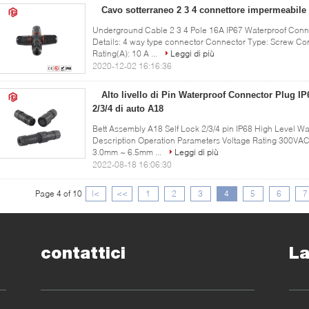
Cavo sotterraneo 2 3 4 connettore impermeabile 
Underground Cable 2 3 4 Pole 16A IP67 Waterproof Conne
Details: 4 way type connector Connector Type: Screw Con
Rating(A): 10 A ...
Leggi di più
2020-12-02 16:16:36
Alto livello di Pin Waterproof Connector Plug IP6
2/3/4 di auto A18
Bett Assembly A18 Self Lock 2/3/4 pin IP68 High Level W
Description Operation Parameters Voltage Rating 300VA
3.0mm ~ 6.5mm ...
Leggi di più
2022-08-18 16:06:30
Page 4 of 10
|<
<<
1
2
3
4
5
6
7
contattici
La