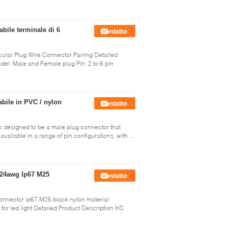
bile terminale di 6
Contatto
lar Plug Wire Connector Pairing Detailed
del: Male and Female plug Pin: 2 to 6 pin
bile in PVC / nylon
Contatto
s designed to be a male plug connector that
vailable in a range of pin configurations, with ...
 24awg Ip67 M25
Contatto
nnector ip67 M25 black nylon material
for led light Detailed Product Description HS