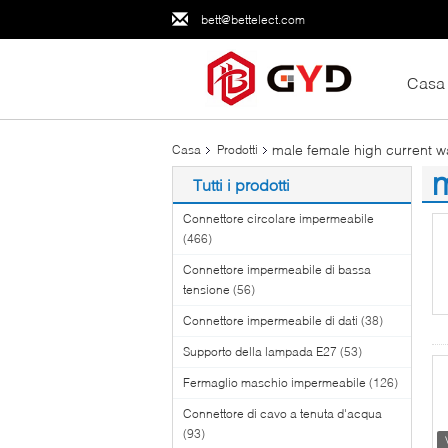
bett@bettelect.com
Casa
male female high current w
Casa
Prodotti
m
Tutti i prodotti
(1
Connettore circolare impermeabile
(466)
Connettore impermeabile di bassa
tensione
(56)
Connettore impermeabile di dati
(38)
Supporto della lampada E27
(53)
Fermaglio maschio impermeabile
(126)
Connettore di cavo a tenuta d'acqua
(93)