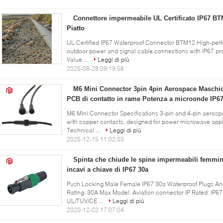
Connettore impermeabile UL Certificato IP67 B
Piatto
UL Certified IP67 Waterproof Connector BTM12 High-perf
outdoor power and signal cable connections with IP67 prot
Value ...
Leggi di più
2025-08-28 09:19:58
M6 Mini Connector 3pin 4pin Aerospace Masch
PCB di contatto in rame Potenza a microonde IP67
M6 Mini Connector Specifications 3-pin and 4-pin aero
with copper contacts, designed for power microwave appli
Technical ...
Leggi di più
2025-12-15 11:02:03
Spinta che chiude le spine impermeabili femmini
incavi a chiave di IP67 30a
Push Locking Male Female IP67 30a Waterproof Plugs And
Rating: 30A Max Model: Aviation connector IP Rated: IP67
UL/TUV/CE ...
Leggi di più
2020-12-02 17:07:04