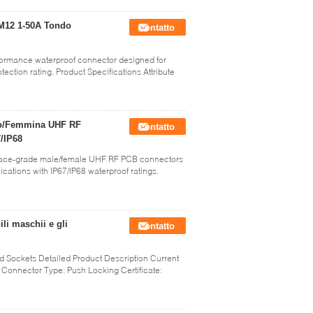
TM12 1-50A Tondo
Contatto
ormance waterproof connector designed for
ection rating. Product Specifications Attribute
io/Femmina UHF RF
Contatto
/IP68
space-grade male/female UHF RF PCB connectors
cations with IP67/IP68 waterproof ratings.
li maschii e gli
Contatto
 Sockets Detailed Product Description Current
 Connector Type: Push Locking Certificate: