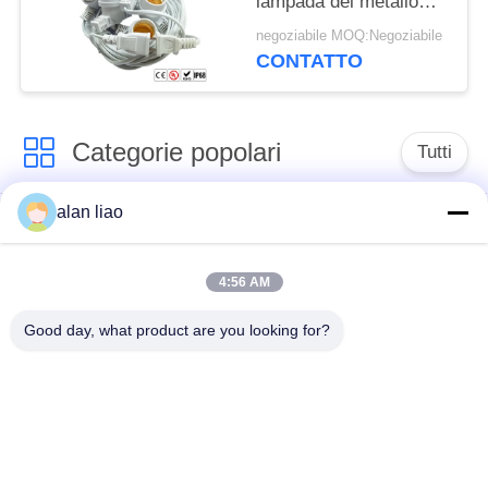
lampada del metallo
Ip67 Ip68 300v E27
negoziabile MOQ:Negoziabile
CONTATTO
Categorie popolari
Tutti
alan liao
Connettore
Connettore circolare
impermeabile di
impermeabile
bassa tensione
4:56 AM
Good day, what product are you looking for?
Connettore
Supporto della
impermeabile di dati
lampada E27
Fermaglio maschio
Connettore di cavo a
impermeabile
tenuta d'acqua