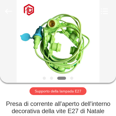
Shenzhen
Bett
Electronic
Co.,
Ltd..
All
Rights
Reserved.
CASA
PRODOTTI
CIRCA
NOI
GIRO
DELLA
Supporto della lampada E27
FABBRICA
Presa di corrente all'aperto dell'interno
decorativa della vite E27 di Natale