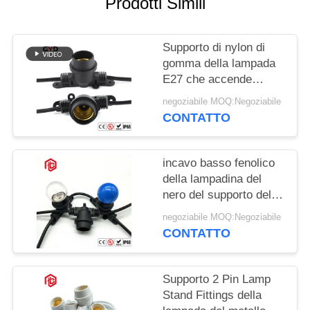
Prodotti Simili
Supporto di nylon di
gomma della lampada
E27 che accende
l'incavo di potere di
negoziabile MOQ:Negoziabile
plastica nero della
CONTATTO
base della lampada
incavo basso fenolico
della lampadina del
nero del supporto della
lampada del PVC E27
negoziabile MOQ:Negoziabile
di 250W 250V
CONTATTO
Supporto 2 Pin Lamp
Stand Fittings della