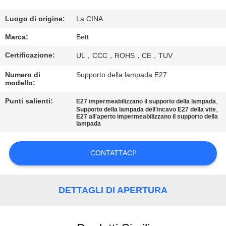
CONTROLLO
DI
Luogo di origine:
La CINA
QUALITÀ
Marca:
Bett
Certificazione:
UL，CCC，ROHS，CE，TUV
MAPPA
Numero di
Supporto della lampada E27
DEL
modello:
SITO
Punti salienti:
,
E27 impermeabilizzano il supporto della lampada
,
Supporto della lampada dell'incavo E27 della vite
E27 all'aperto impermeabilizzano il supporto della
lampada
PRIVACY
POLICY
CONTATTACI!
DETTAGLI DI APERTURA