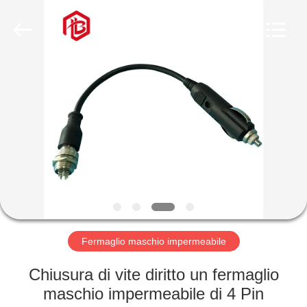
Shenzhen
Bett
Electronic
Co.,
Ltd..
All
Rights
Reserved.
CASA
PRODOTTI
CIRCA
NOI
GIRO
DELLA
Fermaglio maschio impermeabile
FABBRICA
Chiusura di vite diritto un fermaglio
maschio impermeabile di 4 Pin