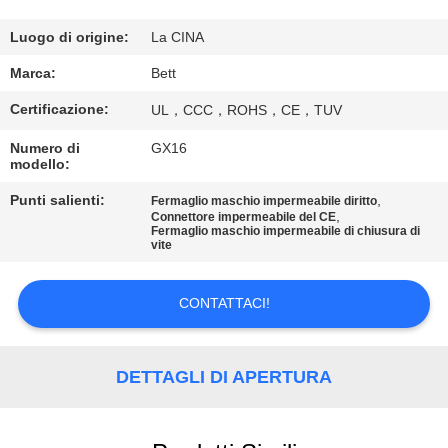
CONTROLLO
DI
Luogo di origine:
La CINA
QUALITÀ
Marca:
Bett
Certificazione:
UL，CCC，ROHS，CE，TUV
MAPPA
Numero di
GX16
DEL
modello:
SITO
Punti salienti:
,
Fermaglio maschio impermeabile diritto
,
Connettore impermeabile del CE
Fermaglio maschio impermeabile di chiusura di
vite
PRIVACY
POLICY
CONTATTACI!
DETTAGLI DI APERTURA