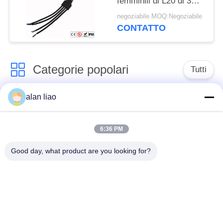
femminili di L20 di 3
modi T
negoziabile MOQ:Negoziabile
CONTATTO
Categorie popolari
Tutti
alan liao
Connettore
Connettore circolare
impermeabile di
impermeabile
bassa tensione
6:36 PM
Good day, what product are you looking for?
Connettore
Supporto della
impermeabile di dati
lampada E27
Fermaglio maschio
Connettore di cavo a
impermeabile
tenuta d'acqua