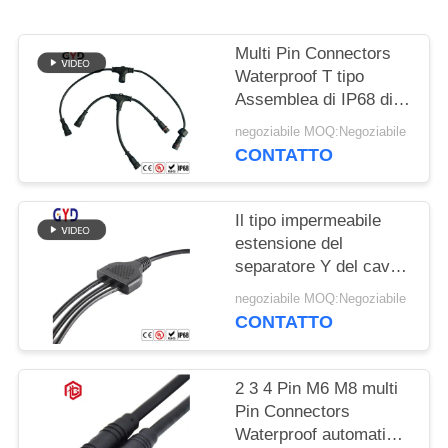
Multi Pin Connectors
Waterproof T tipo
Assemblea di IP68 di
misura della vite
negoziabile MOQ:Negoziabile
CONTATTO
Il tipo impermeabile
estensione del
separatore Y del cavo
principale cabla 2 Pin
negoziabile MOQ:Negoziabile
Wire Connectors
CONTATTO
2 3 4 Pin M6 M8 multi
Pin Connectors
Waterproof automatico