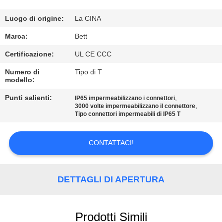
CONTROLLO
DI
Luogo di origine:
La CINA
QUALITÀ
Marca:
Bett
Certificazione:
UL CE CCC
MAPPA
Numero di
Tipo di T
modello:
DEL
SITO
Punti salienti:
,
IP65 impermeabilizzano i connettori
,
3000 volte impermeabilizzano il connettore
Tipo connettori impermeabili di IP65 T
PRIVACY
CONTATTACI!
POLICY
DETTAGLI DI APERTURA
Prodotti Simili