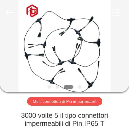
Shenzhen
Bett
Electronic
Co.,
Ltd..
All
Rights
Reserved.
CASA
PRODOTTI
CIRCA
NOI
GIRO
DELLA
Multi connettori di Pin impermeabili
FABBRICA
3000 volte 5 il tipo connettori
impermeabili di Pin IP65 T