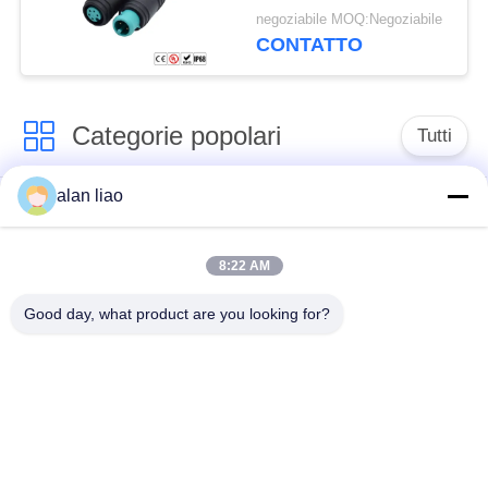
IP66 IP65
negoziabile MOQ:Negoziabile
CONTATTO
Categorie popolari
Tutti
alan liao
Connettore
Connettore circolare
impermeabile di
impermeabile
bassa tensione
8:22 AM
Good day, what product are you looking for?
Connettore
Supporto della
impermeabile di dati
lampada E27
Fermaglio maschio
Connettore di cavo a
impermeabile
tenuta d'acqua