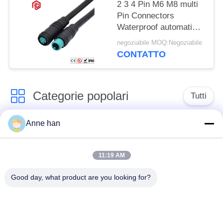
2 3 4 Pin M6 M8 multi
Pin Connectors
Waterproof automatico
IP66 IP65
negoziabile MOQ:Negoziabile
CONTATTO
Categorie popolari
Tutti
Anne han
Connettore
Connettore circolare
impermeabile di
impermeabile
bassa tensione
11:19 AM
Good day, what product are you looking for?
Connettore
Supporto della
impermeabile di dati
lampada E27