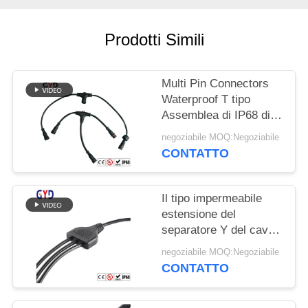
Prodotti Simili
Multi Pin Connectors
Waterproof T tipo
Assemblea di IP68 di
misura della vite
negoziabile MOQ:Negoziabile
CONTATTO
Il tipo impermeabile
estensione del
separatore Y del cavo
principale cabla 2 Pin
negoziabile MOQ:Negoziabile
Wire Connectors
CONTATTO