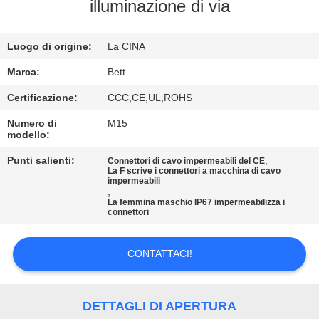
CONTROLLO
illuminazione di via
DI
Luogo di origine:
La CINA
QUALITÀ
Marca:
Bett
MAPPA
Certificazione:
CCC,CE,UL,ROHS
DEL
Numero di
M15
modello:
SITO
Punti salienti:
,
Connettori di cavo impermeabili del CE
La F scrive i connettori a macchina di cavo
impermeabili
PRIVACY
,
La femmina maschio IP67 impermeabilizza i
POLICY
connettori
CONTATTACI!
DETTAGLI DI APERTURA