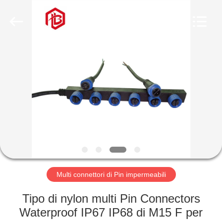
Shenzhen
Bett
Electronic
Co.,
Ltd..
All
Rights
Reserved.
CASA
PRODOTTI
CIRCA
NOI
GIRO
DELLA
Multi connettori di Pin impermeabili
FABBRICA
Tipo di nylon multi Pin Connectors
Waterproof IP67 IP68 di M15 F per