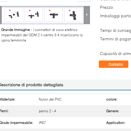
Prezzo:
Imballaggi partic
Grande immagine :
I connettori di cavo elettrico
Tempi di conse
impermeabili del ODM 2 il centro 3 4 inseriscono la
Termini di paga
spina femminile
Capacità di alim
Contatto
Descrizione di prodotto dettagliata
Materiale:
Nylon del PVC
colore:
Perni:
perno 2 - 4
Genere:
Grado impermeabile:
IP67
Appilcation: