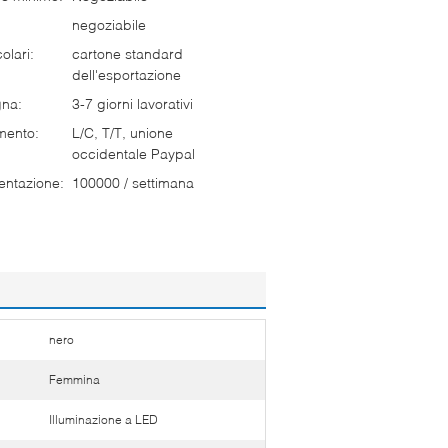
negoziabile
olari:
cartone standard
dell'esportazione
gna:
3-7 giorni lavorativi
mento:
L/C, T/T, unione
occidentale Paypal
entazione:
100000 / settimana
nero
Femmina
Illuminazione a LED