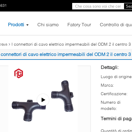
6631
Sea
Prodotti
Chi siamo
Fatory Tour
Controllo di qua
I connettori di cavo elettrico impermeabili del ODM 2 il centro 3
acqua
I connettori di cavo elettrico impermeabili del ODM 2 il centro 3
Dettagli:
Luogo di origine
Marca:
Certificazione:
Numero di
modello:
Termini di pa
Quantità di ordi