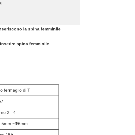
M
,
 inseriscono la spina femminile
 inserire spina femminile
po fermaglio di T
67
rno 2 - 4
3.5mm ~Φ6mm
rca 15A