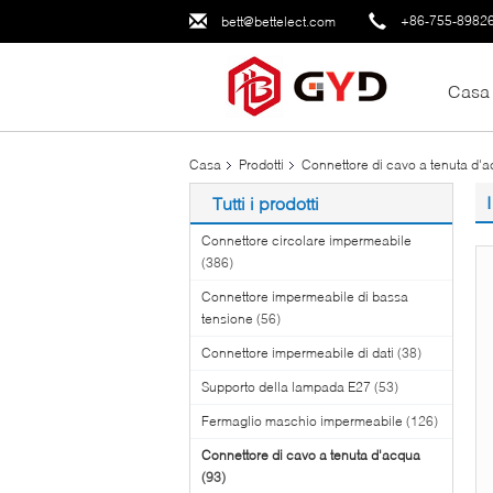
+86-755-8982
bett@bettelect.com
Casa
Casa
Prodotti
Connettore di cavo a tenuta d'
Tutti i prodotti
Connettore circolare impermeabile
(386)
Connettore impermeabile di bassa
tensione
(56)
Connettore impermeabile di dati
(38)
Supporto della lampada E27
(53)
Fermaglio maschio impermeabile
(126)
Connettore di cavo a tenuta d'acqua
(93)