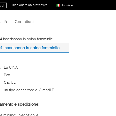
Richiedere un preventivo
|
Italian
rch
lità
Contattaci
 4 inseriscono la spina femminile
 4 inseriscono la spina femminile
:
La CINA
Bett
CE, UL
un tipo connettore di 3 modi T
gamento e spedizione:
ne minimo:
Negoziabile