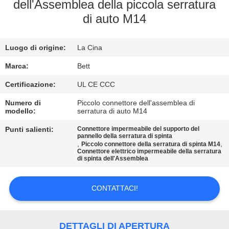
CONTROLLO
dell'Assemblea della piccola serratura
di auto M14
DI
QUALITÀ
Luogo di origine:
La Cina
MAPPA
Marca:
Bett
DEL
Certificazione:
UL CE CCC
SITO
Numero di
Piccolo connettore dell'assemblea di
modello:
serratura di auto M14
Punti salienti:
Connettore impermeabile del supporto del
PRIVACY
pannello della serratura di spinta
,
,
Piccolo connettore della serratura di spinta M14
POLICY
Connettore elettrico impermeabile della serratura
di spinta dell'Assemblea
CONTATTACI!
DETTAGLI DI APERTURA