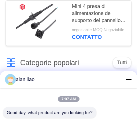
Mini 4 presa di
alimentazione del
supporto del pannello
di Pin Flange IP67
negoziabile MOQ:Negoziabile
6.5mm
CONTATTO
Categorie popolari
Tutti
alan liao
Connettore
Connettore circolare
impermeabile di
impermeabile
bassa tensione
7:07 AM
Good day, what product are you looking for?
Connettore
Supporto della
impermeabile di dati
lampada E27