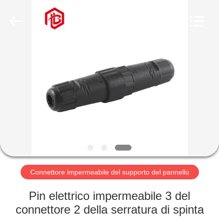
Shenzhen
Bett
Electronic
Co.,
Ltd..
All
Rights
Reserved.
CASA
PRODOTTI
CIRCA
NOI
GIRO
DELLA
Connettore impermeabile del supporto del pannello
FABBRICA
Pin elettrico impermeabile 3 del
connettore 2 della serratura di spinta