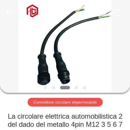
Shenzhen
Bett
Electronic
Co.,
Ltd..
All
Rights
Reserved.
CASA
PRODOTTI
CIRCA
NOI
GIRO
DELLA
Connettore circolare impermeabile
FABBRICA
La circolare elettrica automobilistica 2
del dado del metallo 4pin M12 3 5 6 7