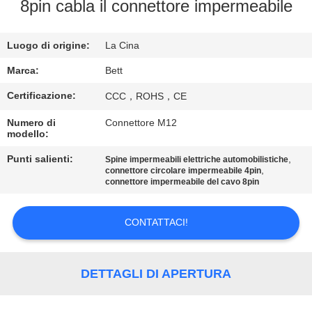
CONTROLLO
8pin cabla il connettore impermeabile
DI
Luogo di origine:
La Cina
QUALITÀ
Marca:
Bett
MAPPA
Certificazione:
CCC，ROHS，CE
DEL
Numero di
Connettore M12
modello:
SITO
Punti salienti:
,
Spine impermeabili elettriche automobilistiche
,
connettore circolare impermeabile 4pin
PRIVACY
connettore impermeabile del cavo 8pin
POLICY
CONTATTACI!
DETTAGLI DI APERTURA