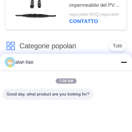
impermeabile del PVC
del connettore circolare
negoziabile MOQ:negoziabile
di 20A M10
CONTATTO
Categorie popolari
Tutti
alan liao
Connettore
Connettore circolare
impermeabile di
impermeabile
bassa tensione
7:39 AM
Good day, what product are you looking for?
Connettore
Supporto della
impermeabile di dati
lampada E27
Fermaglio maschio
Connettore di cavo a
impermeabile
tenuta d'acqua