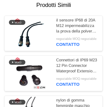
Prodotti Simili
il sensore IP68 di 20A
M12 impermeabilizza
la prova della polvere
del connettore circolare
negoziabile MOQ:negoziabile
CONTATTO
Connettori di IP69 M23
12 Pin Connector
Waterproof Extension
Cord
negoziabile MOQ:negoziabile
CONTATTO
nylon di gomma
femminile maschio