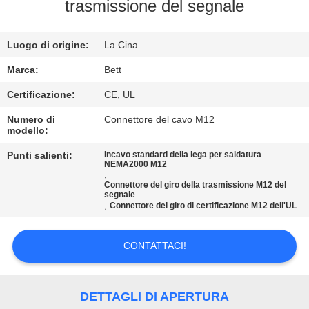
CONTROLLO
trasmissione del segnale
DI
Luogo di origine:
La Cina
QUALITÀ
Marca:
Bett
MAPPA
Certificazione:
CE, UL
DEL
Numero di
Connettore del cavo M12
modello:
SITO
Punti salienti:
Incavo standard della lega per saldatura
NEMA2000 M12
,
PRIVACY
Connettore del giro della trasmissione M12 del
segnale
POLICY
,
Connettore del giro di certificazione M12 dell'UL
CONTATTACI!
DETTAGLI DI APERTURA