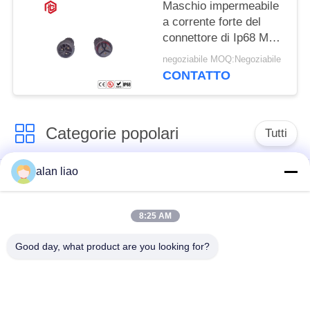
Maschio impermeabile
a corrente forte del
connettore di Ip68 M23
e spina femminile
negoziabile MOQ:Negoziabile
CONTATTO
Categorie popolari
Tutti
alan liao
Connettore
Connettore circolare
impermeabile di
impermeabile
bassa tensione
8:25 AM
Good day, what product are you looking for?
Connettore
Supporto della
impermeabile di dati
lampada E27