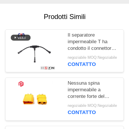
Prodotti Simili
Il separatore
impermeabile T ha
condotto il connettore
modellato modo dei
negoziabile MOQ:Negoziabile
connettori 3 del cavo
CONTATTO
Nessuna spina
impermeabile a
corrente forte del
connettore T dei cavi
negoziabile MOQ:Negoziabile
Xt60
CONTATTO