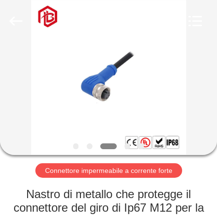
Shenzhen
Bett
Electronic
Co.,
Ltd..
All
Rights
Reserved.
CASA
PRODOTTI
CIRCA
NOI
GIRO
DELLA
Connettore impermeabile a corrente forte
FABBRICA
Nastro di metallo che protegge il
connettore del giro di Ip67 M12 per la