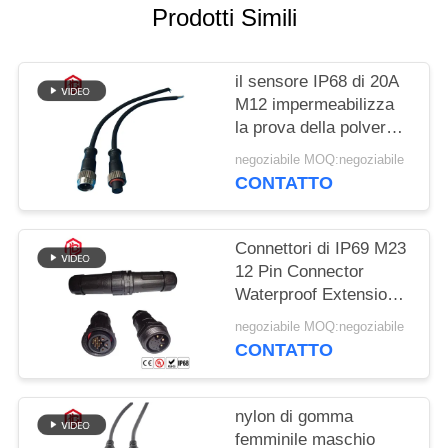
Prodotti Simili
il sensore IP68 di 20A
M12 impermeabilizza
la prova della polvere
del connettore circolare
negoziabile MOQ:negoziabile
CONTATTO
Connettori di IP69 M23
12 Pin Connector
Waterproof Extension
Cord
negoziabile MOQ:negoziabile
CONTATTO
nylon di gomma
femminile maschio