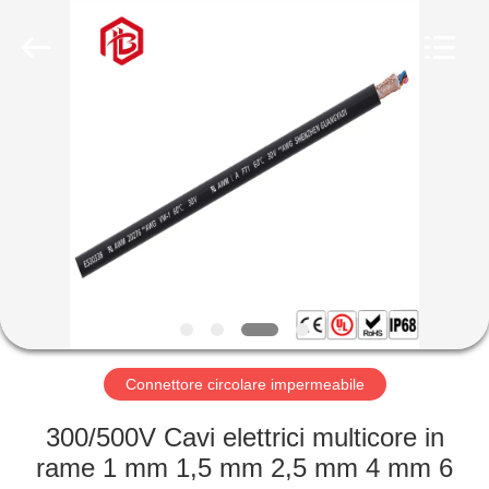
Shenzhen
Bett
Electronic
Co.,
Ltd..
All
Rights
Reserved.
CASA
PRODOTTI
CIRCA
NOI
GIRO
DELLA
Connettore circolare impermeabile
FABBRICA
300/500V Cavi elettrici multicore in
rame 1 mm 1,5 mm 2,5 mm 4 mm 6