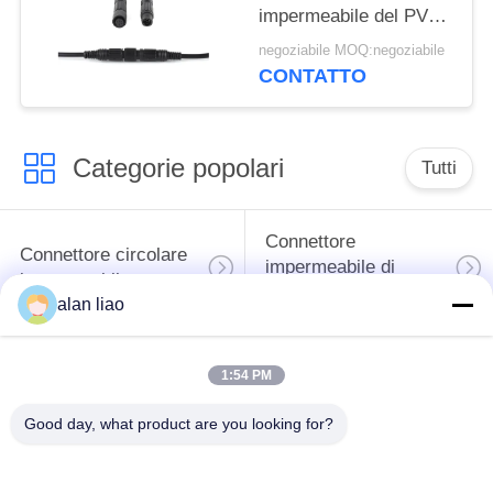
impermeabile del PVC
del connettore circolare
negoziabile MOQ:negoziabile
di 20A M10
CONTATTO
Categorie popolari
Tutti
Connettore
Connettore circolare
impermeabile di
impermeabile
bassa tensione
alan liao
Connettore
Supporto della
1:54 PM
impermeabile di dati
lampada E27
Good day, what product are you looking for?
Fermaglio maschio
Connettore di cavo a
impermeabile
tenuta d'acqua