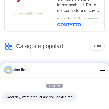
impermeabili di Ebike
del connettore di cavo
di bassa tensione M6
negoziabile MOQ:Negoziabile
CONTATTO
Categorie popolari
Tutti
Connettore
Connettore circolare
impermeabile di
alan liao
impermeabile
bassa tensione
8:38 PM
Connettore
Supporto della
impermeabile di dati
lampada E27
Good day, what product are you looking for?