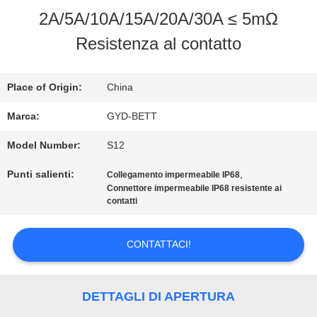
FABBRICA
2A/5A/10A/15A/20A/30A ≤ 5mΩ
Resistenza al contatto
CONTROLLO
DI
Place of Origin:
China
QUALITÀ
Marca:
GYD-BETT
Model Number:
S12
MAPPA
Punti salienti:
,
Collegamento impermeabile IP68
Connettore impermeabile IP68 resistente ai
DEL
contatti
SITO
CONTATTACI!
PRIVACY
DETTAGLI DI APERTURA
POLICY