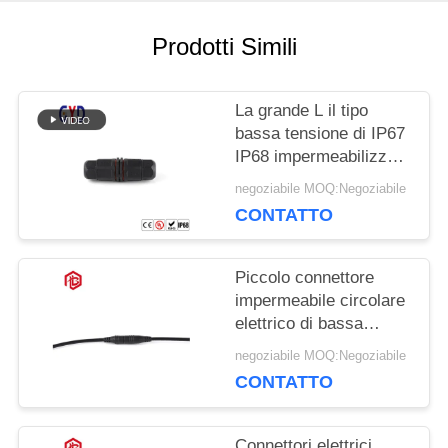
Prodotti Simili
La grande L il tipo
bassa tensione di IP67
IP68 impermeabilizza il
connettore 2 Pin 3 4
negoziabile MOQ:Negoziabile
CONTATTO
Piccolo connettore
impermeabile circolare
elettrico di bassa
tensione M6
negoziabile MOQ:Negoziabile
CONTATTO
Connettori elettrici