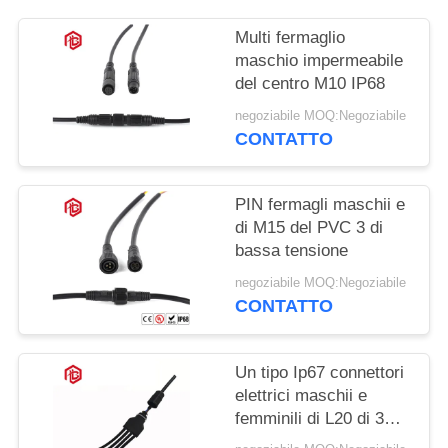
Multi fermaglio
maschio impermeabile
del centro M10 IP68
negoziabile MOQ:Negoziabile
CONTATTO
PIN fermagli maschii e
di M15 del PVC 3 di
bassa tensione
negoziabile MOQ:Negoziabile
CONTATTO
Un tipo Ip67 connettori
elettrici maschii e
femminili di L20 di 3
modi T