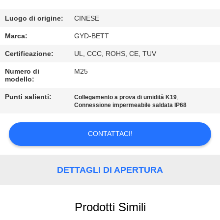
CONTROLLO
DI
Luogo di origine:
CINESE
QUALITÀ
Marca:
GYD-BETT
Certificazione:
UL, CCC, ROHS, CE, TUV
MAPPA
Numero di
M25
modello:
DEL
SITO
Punti salienti:
,
Collegamento a prova di umidità K19
Connessione impermeabile saldata IP68
PRIVACY
CONTATTACI!
POLICY
DETTAGLI DI APERTURA
Prodotti Simili