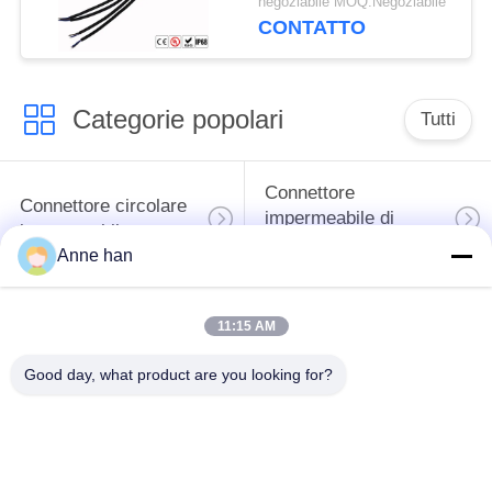
negoziabile MOQ:Negoziabile
CONTATTO
Categorie popolari
Tutti
Connettore
Connettore circolare
impermeabile di
impermeabile
bassa tensione
Anne han
Connettore
Supporto della
11:15 AM
impermeabile di dati
lampada E27
Good day, what product are you looking for?
Fermaglio maschio
Connettore di cavo a
impermeabile
tenuta d'acqua
Connettore