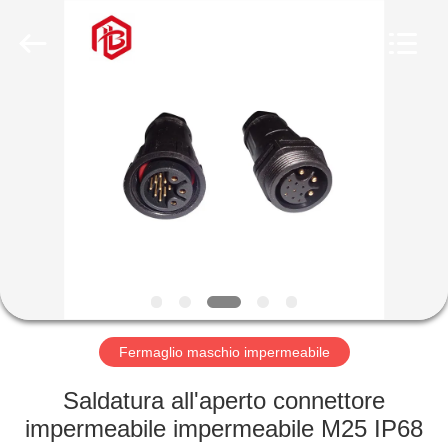
Shenzhen
Bett
Electronic
Co.,
Ltd..
All
Rights
Reserved.
CASA
PRODOTTI
CIRCA
NOI
GIRO
DELLA
Fermaglio maschio impermeabile
FABBRICA
Saldatura all'aperto connettore
impermeabile impermeabile M25 IP68