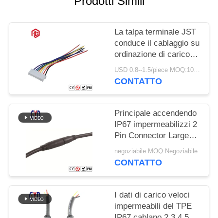
Prodotti Simili
La talpa terminale JST
conduce il cablaggio su
ordinazione di carico
veloce del cavo del
USD 0.8--1.5/piece MOQ:100 pezzi
cavo di dati del PVC
CONTATTO
Principale accendendo
IP67 impermeabilizzi 2
Pin Connector Large
Flat Plug ed incavo
negoziabile MOQ:Negoziabile
CONTATTO
I dati di carico veloci
impermeabili del TPE
IP67 cablano 2 3 4 5