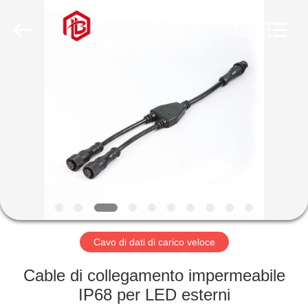
Shenzhen
Bett
Electronic
Co.,
Ltd..
All
Rights
Reserved.
CASA
PRODOTTI
CIRCA
NOI
GIRO
DELLA
Cavo di dati di carico veloce
FABBRICA
Cable di collegamento impermeabile
IP68 per LED esterni