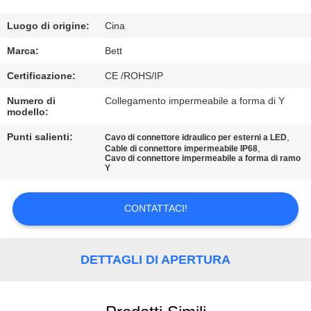
CONTROLLO
DI
Luogo di origine:
Cina
QUALITÀ
Marca:
Bett
Certificazione:
CE /ROHS/IP
MAPPA
Numero di
Collegamento impermeabile a forma di Y
modello:
DEL
SITO
Punti salienti:
,
Cavo di connettore idraulico per esterni a LED
,
Cable di connettore impermeabile IP68
Cavo di connettore impermeabile a forma di ramo
Y
PRIVACY
POLICY
CONTATTACI!
DETTAGLI DI APERTURA