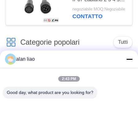
Pin Cable
negoziabile MOQ:Negoziabile
CONTATTO
Categorie popolari
Tutti
alan liao
Connettore
Connettore circolare
impermeabile di
impermeabile
bassa tensione
2:43 PM
Good day, what product are you looking for?
Connettore
Supporto della
impermeabile di dati
lampada E27
Fermaglio maschio
Connettore di cavo a
impermeabile
tenuta d'acqua