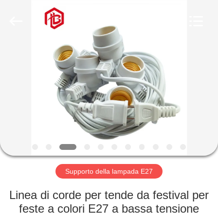
Shenzhen
Bett
Electronic
Co.,
Ltd..
All
Rights
Reserved.
CASA
PRODOTTI
CIRCA
NOI
GIRO
DELLA
Supporto della lampada E27
FABBRICA
Linea di corde per tende da festival per
feste a colori E27 a bassa tensione