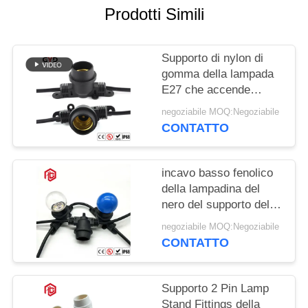
Prodotti Simili
Supporto di nylon di
gomma della lampada
E27 che accende
l'incavo di potere di
negoziabile MOQ:Negoziabile
plastica nero della
CONTATTO
base della lampada
incavo basso fenolico
della lampadina del
nero del supporto della
lampada del PVC E27
negoziabile MOQ:Negoziabile
di 250W 250V
CONTATTO
Supporto 2 Pin Lamp
Stand Fittings della