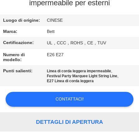
CONTROLLO
impermeabile per esterni
DI
Luogo di origine:
CINESE
QUALITÀ
Marca:
Bett
MAPPA
Certificazione:
UL，CCC，ROHS，CE，TUV
DEL
Numero di
E26 E27
modello:
SITO
Punti salienti:
,
Linea di corda leggera impermeabile
,
Festival Party Marquee Light String Line
PRIVACY
E27 Linea di corda leggera
POLICY
CONTATTACI!
DETTAGLI DI APERTURA