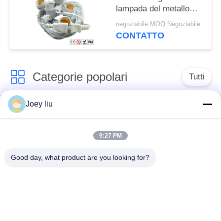
lampada del metallo
Ip67 Ip68 300v E27
negoziabile MOQ:Negoziabile
CONTATTO
Categorie popolari
Tutti
Joey liu
Connettore
Connettore circolare
impermeabile di
impermeabile
bassa tensione
9:27 PM
Good day, what product are you looking for?
Connettore
Supporto della
impermeabile di dati
lampada E27
Fermaglio maschio
Connettore di cavo a
impermeabile
tenuta d'acqua