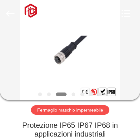
Shenzhen
Bett
Electronic
Co.,
Ltd..
All
Rights
Reserved.
CASA
PRODOTTI
CIRCA
NOI
GIRO
DELLA
Fermaglio maschio impermeabile
FABBRICA
Protezione IP65 IP67 IP68 in
applicazioni industriali