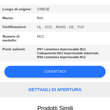
CONTROLLO
DI
Luogo di origine:
CINESE
QUALITÀ
Marca:
Bett
Certificazione:
UL，CCC，ROHS，CE，TUV
MAPPA
Numero di
M12
DEL
modello:
SITO
Punti salienti:
,
IP67 connettore impermeabile M12
,
Collegamento M12 impermeabile industriale
IP68 connettore impermeabile M12
PRIVACY
POLICY
CONTATTACI!
DETTAGLI DI APERTURA
Prodotti Simili