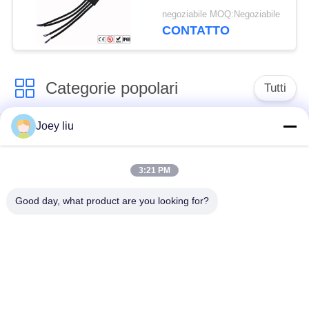
modi T
negoziabile MOQ:Negoziabile
CONTATTO
Categorie popolari
Tutti
Joey liu
Connettore
Connettore circolare
impermeabile di
impermeabile
bassa tensione
3:21 PM
Good day, what product are you looking for?
Connettore
Supporto della
impermeabile di dati
lampada E27
Fermaglio maschio
Connettore di cavo a
impermeabile
tenuta d'acqua