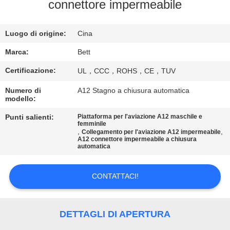
CONTROLLO
connettore impermeabile
DI
Luogo di origine:
Cina
QUALITÀ
Marca:
Bett
MAPPA
Certificazione:
UL，CCC，ROHS，CE，TUV
DEL
Numero di
A12 Stagno a chiusura automatica
modello:
SITO
Punti salienti:
Piattaforma per l'aviazione A12 maschile e
femminile
,
,
PRIVACY
Collegamento per l'aviazione A12 impermeabile
A12 connettore impermeabile a chiusura
automatica
POLICY
CONTATTACI!
DETTAGLI DI APERTURA