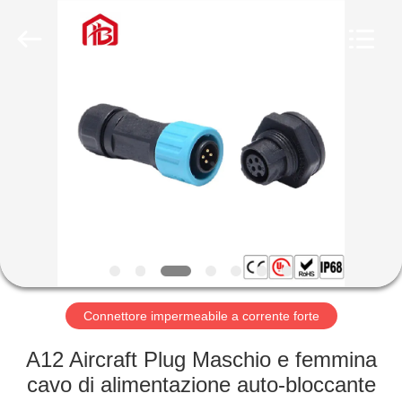
Shenzhen
Bett
Electronic
Co.,
Ltd..
All
Rights
Reserved.
CASA
PRODOTTI
CIRCA
NOI
GIRO
DELLA
Connettore impermeabile a corrente forte
FABBRICA
A12 Aircraft Plug Maschio e femmina
cavo di alimentazione auto-bloccante