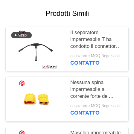
Prodotti Simili
Il separatore
impermeabile T ha
condotto il connettore
modellato modo dei
negoziabile MOQ:Negoziabile
connettori 3 del cavo
CONTATTO
Nessuna spina
impermeabile a
corrente forte del
connettore T dei cavi
negoziabile MOQ:Negoziabile
Xt60
CONTATTO
Maschio impermeabile