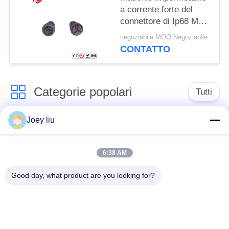
a corrente forte del
connettore di Ip68 M23
e spina femminile
negoziabile MOQ:Negoziabile
CONTATTO
Categorie popolari
Tutti
Joey liu
Connettore
Connettore circolare
impermeabile di
impermeabile
bassa tensione
6:38 AM
Good day, what product are you looking for?
Connettore
Supporto della
impermeabile di dati
lampada E27
Fermaglio maschio
Connettore di cavo a