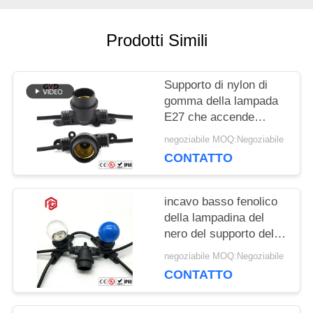
Prodotti Simili
Supporto di nylon di
gomma della lampada
E27 che accende
l'incavo di potere di
negoziabile MOQ:Negoziabile
plastica nero della
CONTATTO
base della lampada
incavo basso fenolico
della lampadina del
nero del supporto della
lampada del PVC E27
negoziabile MOQ:Negoziabile
di 250W 250V
CONTATTO