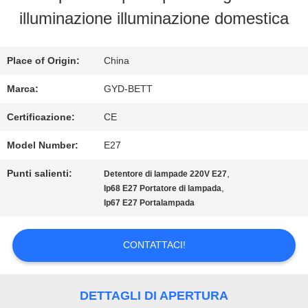
FABBRICA
illuminazione illuminazione domestica
CONTROLLO
Place of Origin:
China
DI
Marca:
GYD-BETT
QUALITÀ
Certificazione:
CE
Model Number:
E27
MAPPA
Punti salienti:
,
Detentore di lampade 220V E27
,
Ip68 E27 Portatore di lampada
DEL
Ip67 E27 Portalampada
SITO
CONTATTACI!
PRIVACY
DETTAGLI DI APERTURA
POLICY