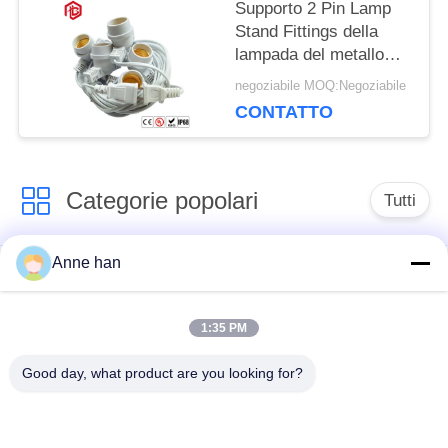
Supporto 2 Pin Lamp
Stand Fittings della
lampada del metallo
Ip67 Ip68 300v E27
negoziabile MOQ:Negoziabile
CONTATTO
Categorie popolari
Tutti
Anne han
Connettore
Connettore circolare
impermeabile di
impermeabile
bassa tensione
1:35 PM
Good day, what product are you looking for?
Connettore
Supporto della
impermeabile di dati
lampada E27