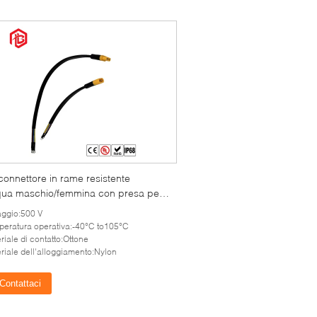
onnettore in rame resistente
cqua maschio/femmina con presa per
er sistemi aerospaziali e solari
aggio:500 V
eratura operativa:-40°C to105°C
riale di contatto:Ottone
riale dell'alloggiamento:Nylon
Contattaci