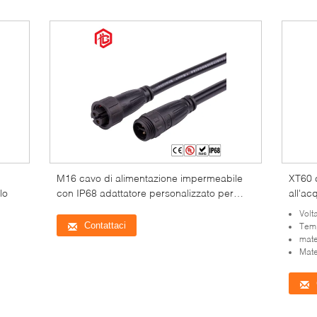
M16 cavo di alimentazione impermeabile
XT60 c
lo
con IP68 adattatore personalizzato per
all'a
sistemi di energia solare
cavi p
Volt
Contattaci
Temp
mate
Mate