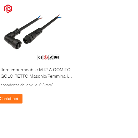
ttore impermeabile M12 A GOMITO
GOLO RETTO Maschio/Femmina in
6A per applicazioni a microonde
ispondenza dei cavi:<=0,5 mm²
aziali
Contattaci