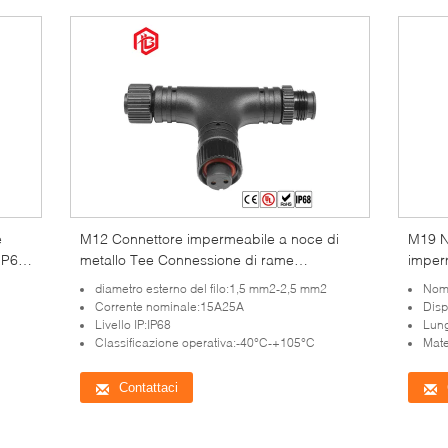
e
M12 Connettore impermeabile a noce di
M19 N
IP65
metallo Tee Connessione di rame
imper
maschio/femmina per collegamenti
diametro esterno del filo:1,5 mm2-2,5 mm2
Nome
aerospaziali e cablati
Corrente nominale:15A25A
Disp
Livello IP:IP68
Lung
Classificazione operativa:-40°C-+105°C
Mate
Contattaci