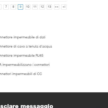
7
8
9
10
11
12
13
>>
>|
nnettore impermeabile di dati
nnettore di cavo a tenuta d'acqua
nnettore impermeabile RJ45
A impermeabilizzano i connettori
nnettori impermeabili di CC
sciare messaggio