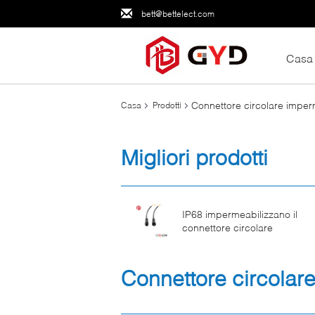
bett@bettelect.com
Casa
Connettore circolare imper
Casa
Prodotti
Migliori prodotti
IP68 impermeabilizzano il
connettore circolare
Connettore circolar