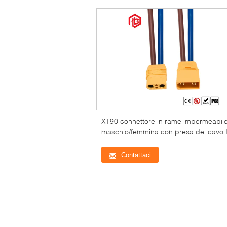
XT90 connettore in rame impermeabil
maschio/femmina con presa del cavo 
potenza CC nominale
Contattaci