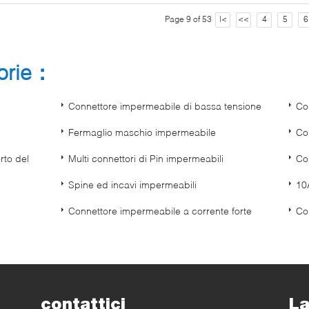
Page 9 of 53
|<
<<
4
5
6
gorie：
Connettore impermeabile di bassa tensione
Co
Fermaglio maschio impermeabile
Co
rto del
Multi connettori di Pin impermeabili
Co
Spine ed incavi impermeabili
10
Connettore impermeabile a corrente forte
Co
contattici
La