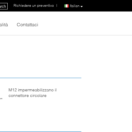
Richiedere un preventivo
|
Italian
rch
lità
Contattaci
M12 impermeabilizzano il
connettore circolare