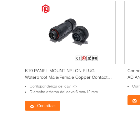
K19 PANEL MOUNT NYLON PLUG
Conne
Waterproof Male/Female Copper Contact
AD AN
68
per applicazioni RF/UHF nel settore
rame 
Corrispondenza dei cavi:<>
Corr
aerospaziale
aerosp
Diametro esterno del cavo:6 mm-12 mm
Contattaci