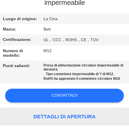
CONTROLLO
impermeabile
DI
Luogo di origine:
La Cina
QUALITÀ
Marca:
Bett
MAPPA
Certificazione:
UL，CCC，ROHS，CE，TUV
DEL
Numero di
M12
modello:
SITO
Punti salienti:
Presa di alimentazione circolare impermeabile di
doratura
,
,
PRIVACY
Tipo connettore impermeabile di Y di M12
RoHS ha approvato il connettore circolare M16
POLICY
CONTATTACI!
DETTAGLI DI APERTURA