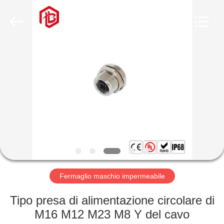
Shenzhen
Bett
Electronic
Co.,
Ltd..
All
Rights
Reserved.
CASA
PRODOTTI
CIRCA
NOI
GIRO
DELLA
Fermaglio maschio impermeabile
FABBRICA
Tipo presa di alimentazione circolare di
M16 M12 M23 M8 Y del cavo