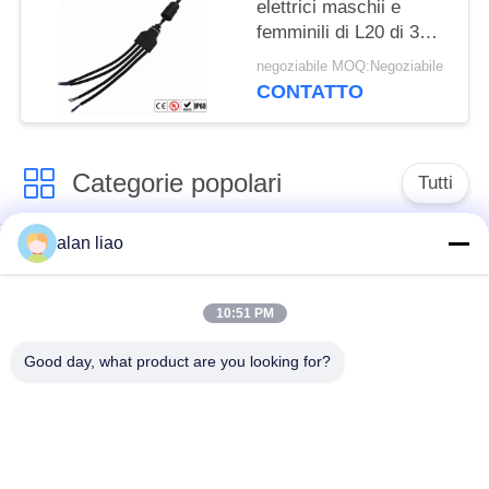
elettrici maschii e
femminili di L20 di 3
modi T
negoziabile MOQ:Negoziabile
CONTATTO
Categorie popolari
Tutti
alan liao
Connettore
Connettore circolare
impermeabile di
impermeabile
bassa tensione
10:51 PM
Good day, what product are you looking for?
Connettore
Supporto della
impermeabile di dati
lampada E27
Fermaglio maschio
Connettore di cavo a
impermeabile
tenuta d'acqua