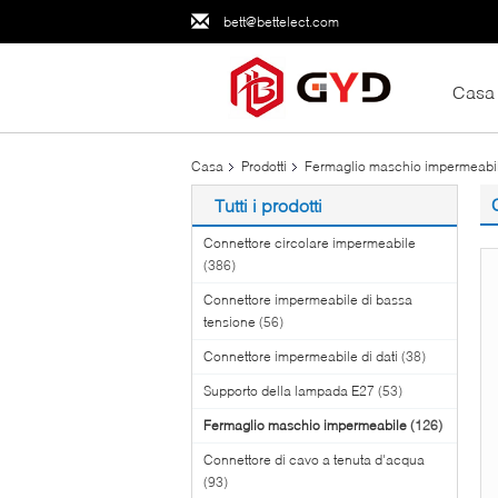
bett@bettelect.com
Casa
Casa
Prodotti
Fermaglio maschio impermeabi
Tutti i prodotti
Connettore circolare impermeabile
(386)
Connettore impermeabile di bassa
tensione
(56)
Connettore impermeabile di dati
(38)
Supporto della lampada E27
(53)
Fermaglio maschio impermeabile
(126)
Connettore di cavo a tenuta d'acqua
(93)