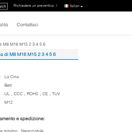
Richiedere un preventivo
|
Italian
rch
lità
Contattaci
 di M8 M16 M15 2 3 4 5 6
ca di M8 M16 M15 2 3 4 5 6
:
La Cina
Bett
UL，CCC，ROHS，CE，TUV
M12
gamento e spedizione:
ne minimo:
Negoziabile