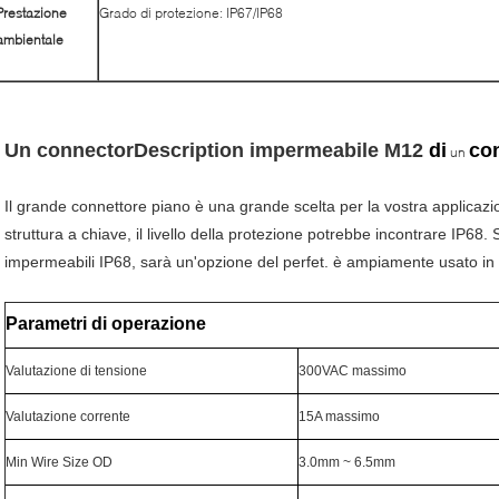
Prestazione
Grado di protezione: IP67/IP68
ambientale
Un connectorDescription impermeabile
M12
di
con
un
Il grande connettore piano è una grande scelta per la vostra applicazio
struttura a chiave, il livello della protezione potrebbe incontrare IP68.
impermeabili IP68, sarà un'opzione del perfet. è ampiamente usato in m
Parametri di operazione
Valutazione di tensione
300VAC massimo
Valutazione corrente
15A massimo
Min Wire Size OD
3.0mm ~ 6.5mm