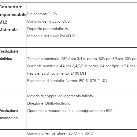
Connettore
Pin contant: CuZn
impermeabile
Contatto dell'incavo: CuSn
M12
Deposito per contatto: Au
Materiale
Materiale del cavo: PVC/PUR
Prestazione
elettrica
Tensione nominale: 250V per 3/4 di perno, 60V per 5/6pin, 30V pe
Corrente nominale: 4A per 3/4/5/6 di perno, 2A per 8pin, 1.5A per
Resistenza di isolamento: ≥100 MΩ
Resistenza di contatto: Norma: IEC 61076-2-101
Metodo di coppia: collegamento infilato
Direzione: Diritto/inclinato
Prestazione
Operazione meccanica: cicli accoppiamento >500
meccanica
Gamma di temperature: -25°C ~ + 85°C