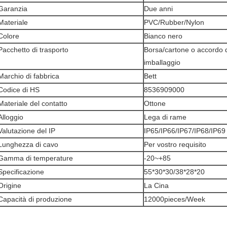
Garanzia
Due anni
Materiale
PVC/Rubber/Nylon
Colore
Bianco nero
Pacchetto di trasporto
Borsa/cartone o accordo 
imballaggio
Marchio di fabbrica
Bett
Codice di HS
8536909000
Materiale del contatto
Ottone
Alloggio
Lega di rame
Valutazione del IP
IP65/IP66/IP67/IP68/IP69
Lunghezza di cavo
Per vostro requisito
Gamma di temperature
-20~+85
Specificazione
55*30*30/38*28*20
Origine
La Cina
Capacità di produzione
12000pieces/Week