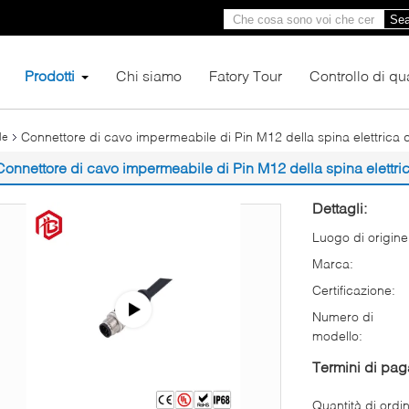
Sea
Prodotti
Chi siamo
Fatory Tour
Controllo di qua
Connettore di cavo impermeabile di Pin M12 della spina elettrica
le
Connettore di cavo impermeabile di Pin M12 della spina elettri
Dettagli:
Luogo di origine
Marca:
Certificazione:
Numero di
modello:
Termini di pa
Quantità di ordi