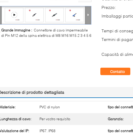
Prezzo:
Imballaggi partic
Grande immagine :
Connettore di cavo impermeabile
Tempi di conse
di Pin M12 della spina elettrica di M8 M16 M15 2 3 4 5 6
Termini di paga
Capacità di alim
Contatto
Descrizione di prodotto dettagliata
Materiale:
PVC di nylon
tipo del connett
Lunghezza di cavo:
Per vostro requisito
Garanzia:
Valutazione del IP:
IP67. IP68
tipo del connett