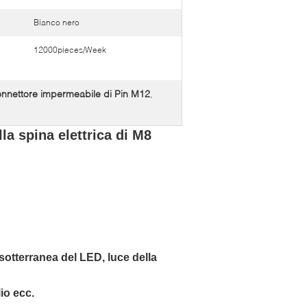
Bianco nero
12000pieces/Week
onnettore impermeabile di Pin M12
,
a spina elettrica di M8
sotterranea del LED, luce della 
lio ecc.