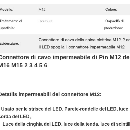
Modello:
M12
Colore:
Trattamento di
Doratura
Capacità di
uperficie:
produzione:
Connettore di cavo della spina elettrica M12
2 c
,
Evidenziare:
Il LED spoglia il connettore impermeabile M12
Connettore di cavo impermeabile di Pin M12 dell
M16 M15 2 3 4 5 6
Detatils impermeabili
del connettore M12:
• Usato per le strisce del LED, Parete-rondelle del LED, luce 
corda del LED,
Luce della cinghia del LED, luce della tenda, luce di scintil