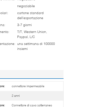
negoziabile
olari:
cartone standard
dell'esportazione
gna:
3-7 giorni
mento:
T/T, Western Union,
Paypal, L/C
entazione:
una settimana di 100000
insiemi
ore:
connettore impermeabile
2 anni
ore:
Connettore di cavo sotterraneo