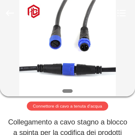
Shenzhen
Bett
Electronic
Co.,
Ltd..
All
CASA
Rights
Reserved.
PRODOTTI
CIRCA
NOI
Connettore di cavo a tenuta d'acqua
GIRO
Collegamento a cavo stagno a blocco
DELLA
a spinta per la codifica dei prodotti