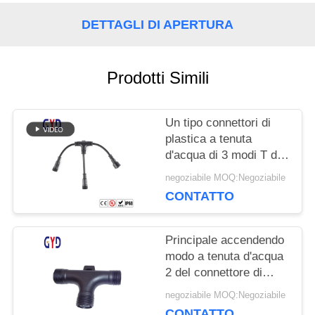
DETTAGLI DI APERTURA
Prodotti Simili
Un tipo connettori di
plastica a tenuta
d'acqua di 3 modi T del
cavo elettrico del
negoziabile MOQ:Negoziabile
connettore di cavo del
CONTATTO
separatore
Principale accendendo
modo a tenuta d'acqua
2 del connettore di
cavo della vite 3 3 un
negoziabile MOQ:Negoziabile
tipo di 4 Pin T
CONTATTO