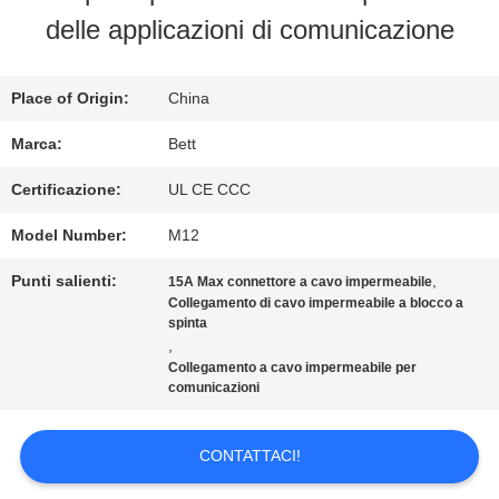
FABBRICA
delle applicazioni di comunicazione
CONTROLLO
Place of Origin:
China
DI
Marca:
Bett
QUALITÀ
Certificazione:
UL CE CCC
Model Number:
M12
MAPPA
Punti salienti:
,
15A Max connettore a cavo impermeabile
Collegamento di cavo impermeabile a blocco a
DEL
spinta
,
SITO
Collegamento a cavo impermeabile per
comunicazioni
PRIVACY
CONTATTACI!
POLICY