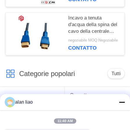
Incavo a tenuta
d'acqua della spina del
cavo della centrale
elettrica di carico del
negoziabile MOQ:Negoziabile
connettore di IP68
CONTATTO
XT60
Categorie popolari
Tutti
Connettore
Connettore circolare
impermeabile di
alan liao
impermeabile
bassa tensione
11:40 AM
Connettore
Supporto della