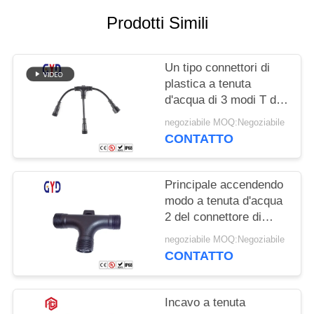
Prodotti Simili
Un tipo connettori di
plastica a tenuta
d'acqua di 3 modi T del
cavo elettrico del
negoziabile MOQ:Negoziabile
connettore di cavo del
CONTATTO
separatore
Principale accendendo
modo a tenuta d'acqua
2 del connettore di
cavo della vite 3 3 un
negoziabile MOQ:Negoziabile
tipo di 4 Pin T
CONTATTO
Incavo a tenuta