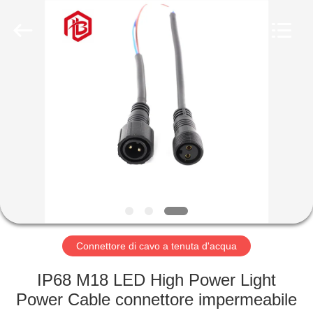
Shenzhen
Bett
Electronic
Co.,
Ltd..
All
Rights
Reserved.
CASA
PRODOTTI
CIRCA
NOI
GIRO
DELLA
Connettore di cavo a tenuta d'acqua
FABBRICA
IP68 M18 LED High Power Light
Power Cable connettore impermeabile