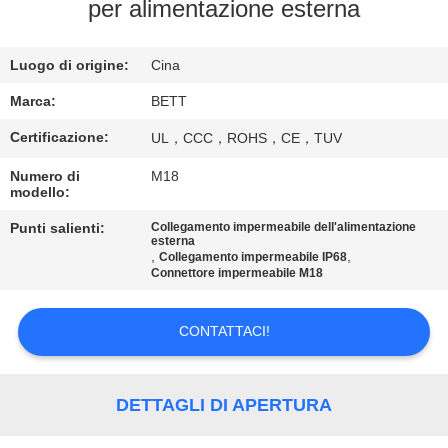
CONTROLLO
per alimentazione esterna
DI
Luogo di origine:
Cina
QUALITÀ
Marca:
BETT
MAPPA
Certificazione:
UL，CCC，ROHS，CE，TUV
DEL
Numero di
M18
modello:
SITO
Punti salienti:
Collegamento impermeabile dell'alimentazione
esterna
,
,
PRIVACY
Collegamento impermeabile IP68
Connettore impermeabile M18
POLICY
CONTATTACI!
DETTAGLI DI APERTURA