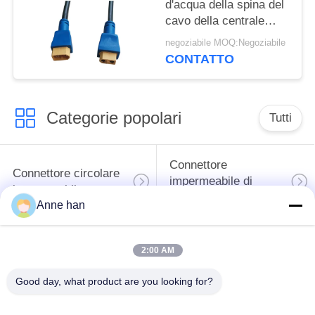
d'acqua della spina del
cavo della centrale
elettrica di carico del
negoziabile MOQ:Negoziabile
connettore di IP68
CONTATTO
XT60
Categorie popolari
Tutti
Connettore
Connettore circolare
impermeabile di
impermeabile
bassa tensione
Anne han
Connettore
Supporto della
2:00 AM
impermeabile di dati
lampada E27
Good day, what product are you looking for?
Fermaglio maschio
Connettore di cavo a
impermeabile
tenuta d'acqua